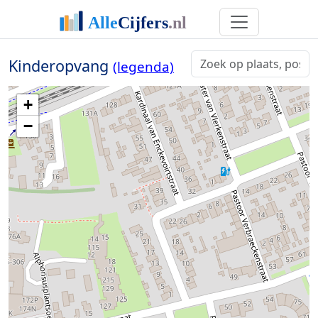
Kinderopvang
(legenda)
+
−