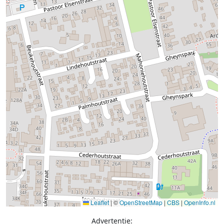
Leaflet
|
©
OpenStreetMap
|
CBS
|
OpenInfo.nl
Advertentie: