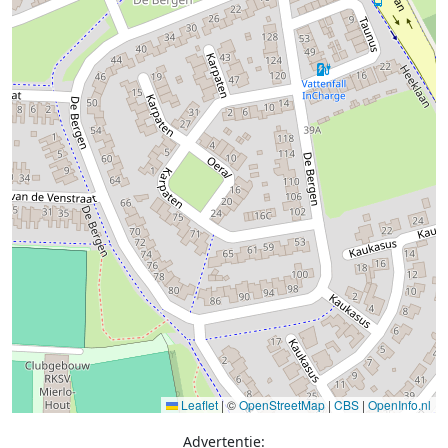
Leaflet
|
©
OpenStreetMap
|
CBS
|
OpenInfo.nl
Advertentie: