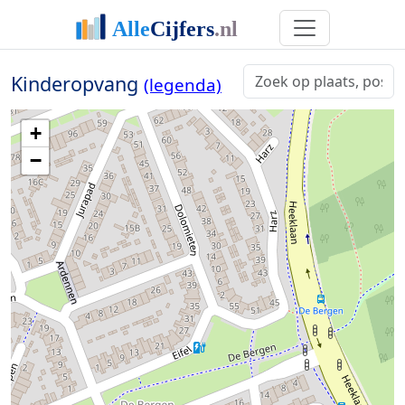
Kinderopvang
(legenda)
+
−