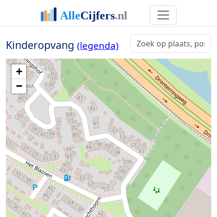
Kinderopvang
(legenda)
+
−