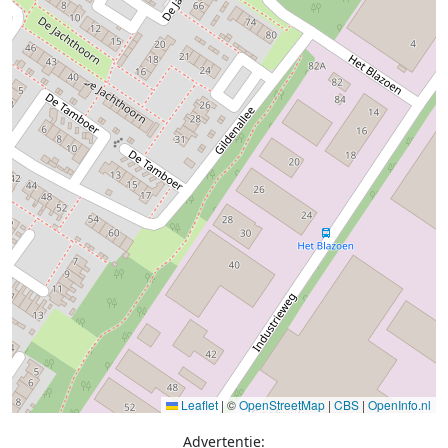
Leaflet
|
©
OpenStreetMap
|
CBS
|
OpenInfo.nl
Advertentie: