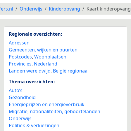
fers.nl
Onderwijs
Kinderopvang
Kaart kinderopvang
Regionale overzichten:
Adressen
Gemeenten, wijken en buurten
Postcodes
,
Woonplaatsen
Provincies
,
Nederland
Landen wereldwijd
,
België regionaal
Thema overzichten:
Auto’s
Gezondheid
Energieprijzen en energieverbruik
Migratie, nationaliteiten, geboortelanden
Onderwijs
Politiek & verkiezingen