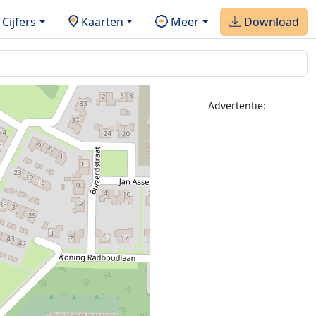
Cijfers
Kaarten
Meer
Download
Advertentie: