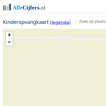
Kinderopvangkaart
(legenda)
+
−