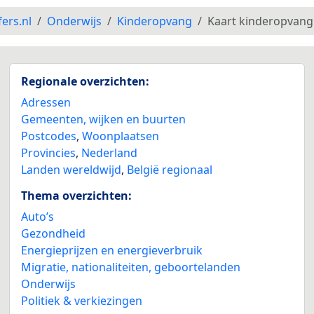
fers.nl
Onderwijs
Kinderopvang
Kaart kinderopvang
Regionale overzichten:
Adressen
Gemeenten, wijken en buurten
Postcodes
,
Woonplaatsen
Provincies
,
Nederland
Landen wereldwijd
,
België regionaal
Thema overzichten:
Auto’s
Gezondheid
Energieprijzen en energieverbruik
Migratie, nationaliteiten, geboortelanden
Onderwijs
Politiek & verkiezingen