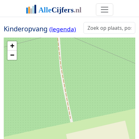
Kinderopvang
(legenda)
+
−