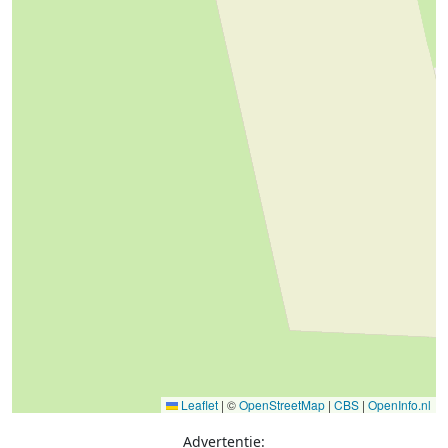
Leaflet
|
©
OpenStreetMap
|
CBS
|
OpenInfo.nl
Advertentie: