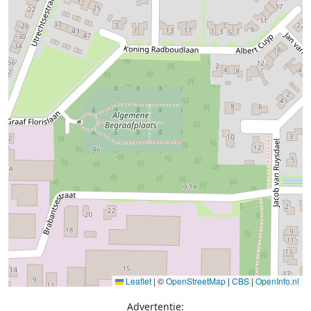
Leaflet
|
©
OpenStreetMap
|
CBS
|
OpenInfo.nl
Advertentie: