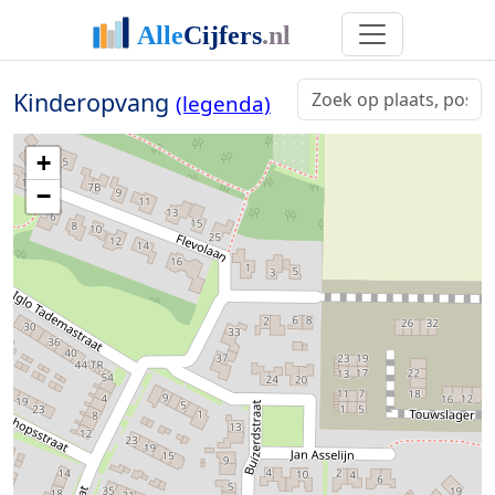
Kinderopvang
(legenda)
+
−