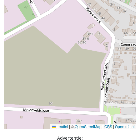
Leaflet
|
©
OpenStreetMap
|
CBS
|
OpenInfo.nl
Advertentie: