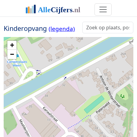
Kinderopvang
(legenda)
+
−