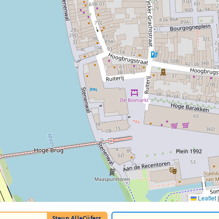
Leaflet
|