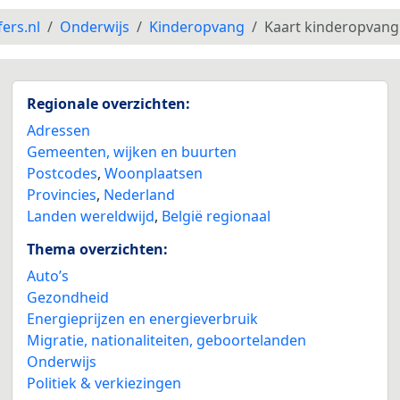
fers.nl
Onderwijs
Kinderopvang
Kaart kinderopvang
Regionale overzichten:
Adressen
Gemeenten, wijken en buurten
Postcodes
,
Woonplaatsen
Provincies
,
Nederland
Landen wereldwijd
,
België regionaal
Thema overzichten:
Auto’s
Gezondheid
Energieprijzen en energieverbruik
Migratie, nationaliteiten, geboortelanden
Onderwijs
Politiek & verkiezingen