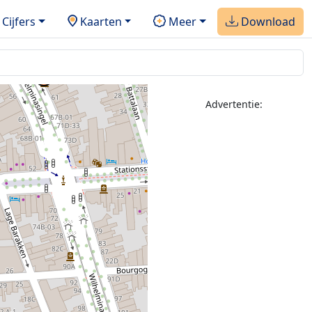
Cijfers
Kaarten
Meer
Download
Advertentie: