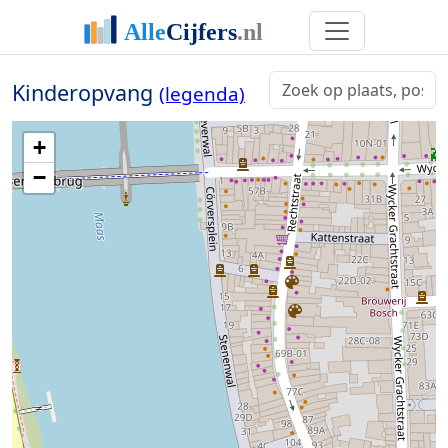
Kinderopvang
(legenda)
+
−