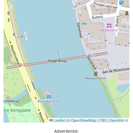
Leaflet
|
©
OpenStreetMap
|
CBS
|
OpenInfo.nl
Advertentie: