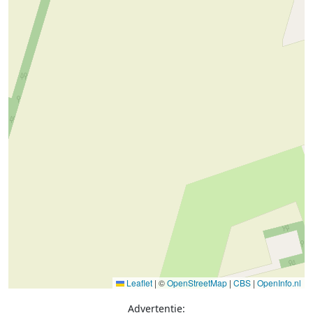
Leaflet
|
©
OpenStreetMap
|
CBS
|
OpenInfo.nl
Advertentie: