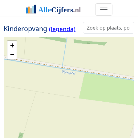
Kinderopvang
(legenda)
+
−