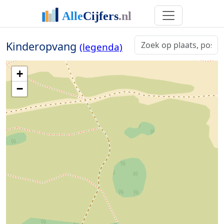
Kinderopvang
(legenda)
+
−