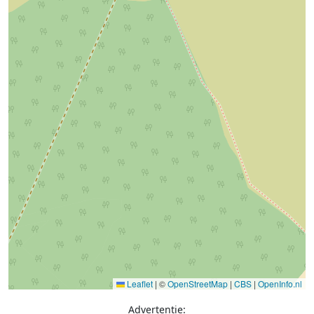
Leaflet
|
©
OpenStreetMap
|
CBS
|
OpenInfo.nl
Advertentie: