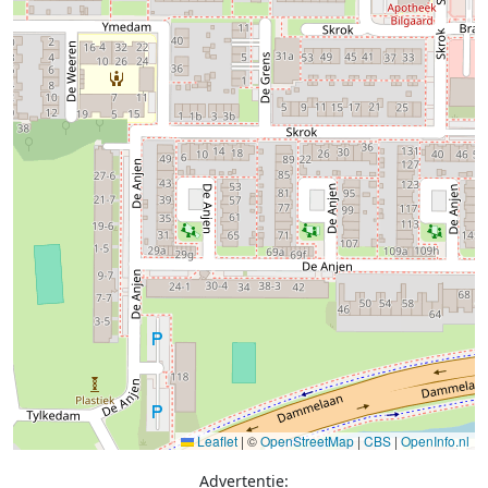
Leaflet
|
©
OpenStreetMap
|
CBS
|
OpenInfo.nl
Advertentie: