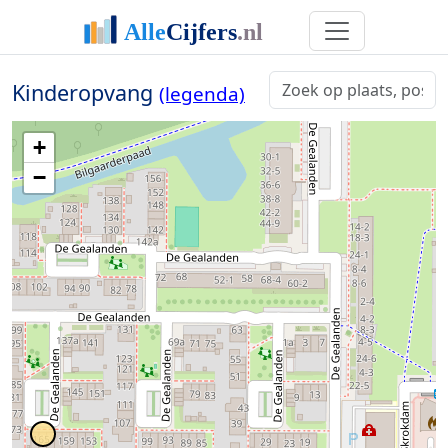
Kinderopvang
(legenda)
+
−