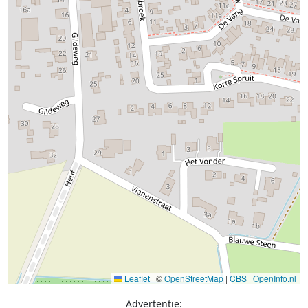
Leaflet
|
©
OpenStreetMap
|
CBS
|
OpenInfo.nl
Advertentie: