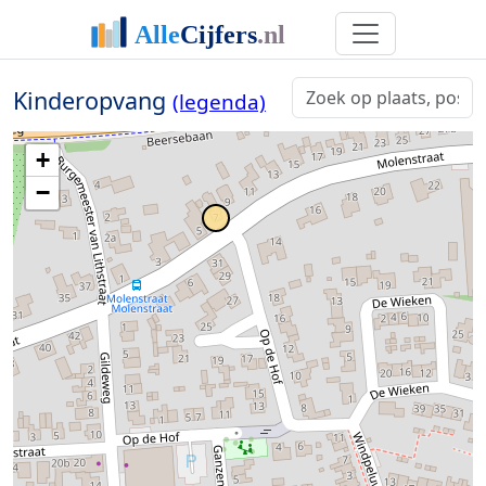
Kinderopvang
(legenda)
+
−