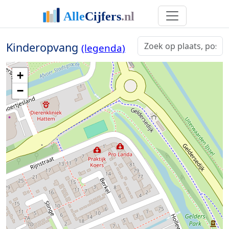
Kinderopvang
(legenda)
+
−