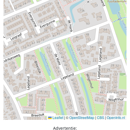
Leaflet
|
©
OpenStreetMap
|
CBS
|
OpenInfo.nl
Advertentie: