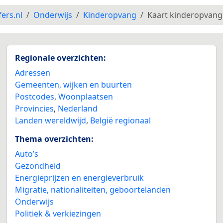
fers.nl
Onderwijs
Kinderopvang
Kaart kinderopvang
Regionale overzichten:
Adressen
Gemeenten, wijken en buurten
Postcodes
,
Woonplaatsen
Provincies
,
Nederland
Landen wereldwijd
,
België regionaal
Thema overzichten:
Auto’s
Gezondheid
Energieprijzen en energieverbruik
Migratie, nationaliteiten, geboortelanden
Onderwijs
Politiek & verkiezingen