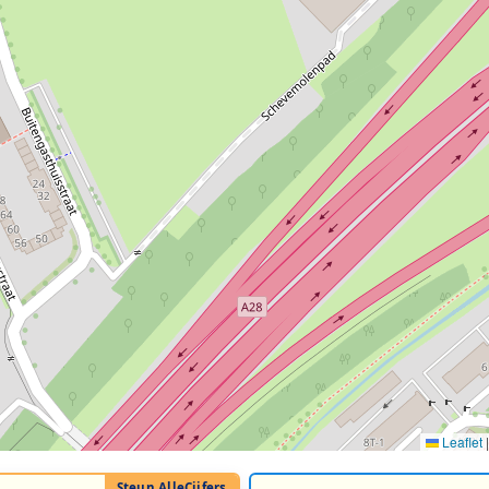
Leaflet
|