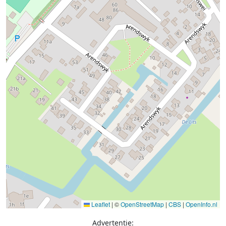
Leaflet
|
©
OpenStreetMap
|
CBS
|
OpenInfo.nl
Advertentie: