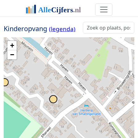
Kinderopvang
(legenda)
+
−