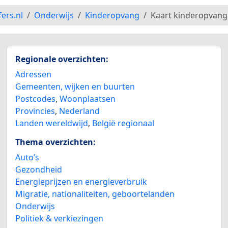
2
fers.nl
Onderwijs
Kinderopvang
Kaart kinderopvang
Regionale overzichten:
Adressen
Gemeenten, wijken en buurten
Postcodes
,
Woonplaatsen
Provincies
,
Nederland
Landen wereldwijd
,
België regionaal
Thema overzichten:
Auto’s
Gezondheid
Energieprijzen en energieverbruik
Migratie, nationaliteiten, geboortelanden
Onderwijs
Politiek & verkiezingen