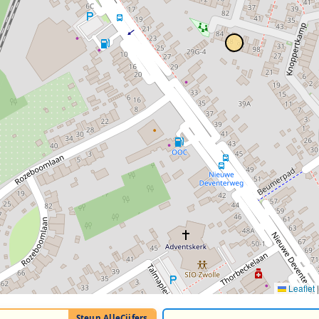
Leaflet
|