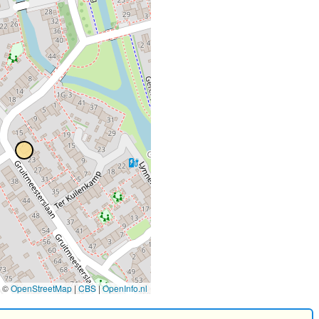
©
OpenStreetMap
|
CBS
|
OpenInfo.nl