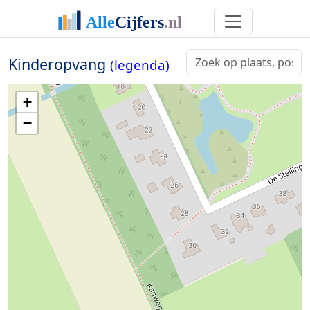
Kinderopvang
(legenda)
+
−