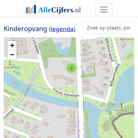
Kinderopvang
(legenda)
+
−
2