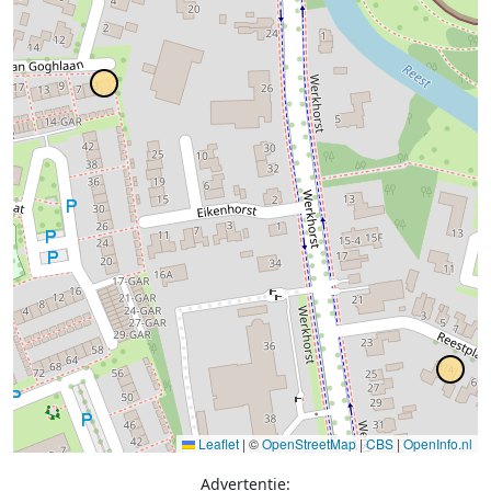
Leaflet
|
©
OpenStreetMap
|
CBS
|
OpenInfo.nl
Advertentie: