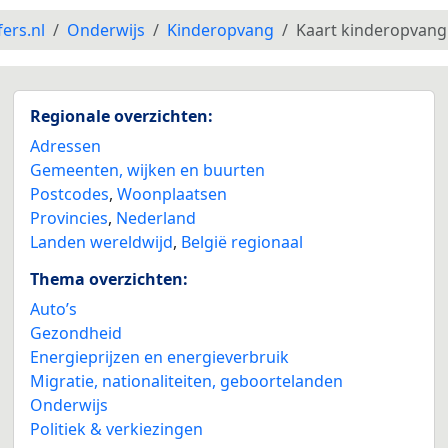
fers.nl
Onderwijs
Kinderopvang
Kaart kinderopvang
5
Regionale overzichten:
10
Adressen
Gemeenten, wijken en buurten
Postcodes
,
Woonplaatsen
Provincies
,
Nederland
Landen wereldwijd
,
België regionaal
Thema overzichten:
Auto’s
Gezondheid
Energieprijzen en energieverbruik
Migratie, nationaliteiten, geboortelanden
Onderwijs
Politiek & verkiezingen