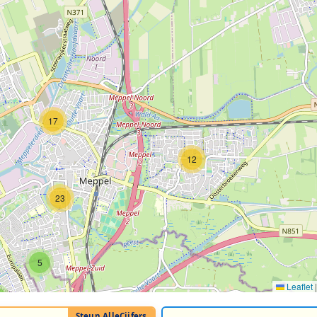
17
12
23
5
Leaflet
|