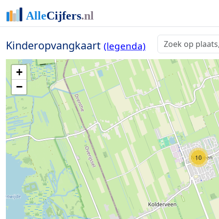
Kinderopvangkaart
(legenda)
+
−
10