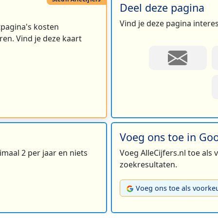
Deel deze pagina
Vind je deze pagina intere
rtpagina's kosten
en. Vind je deze kaart
11
5
2
Voeg ons toe in Go
maal 2 per jaar en niets
Voeg AlleCijfers.nl toe als
6
zoekresultaten.
13
Voeg ons toe als voorke