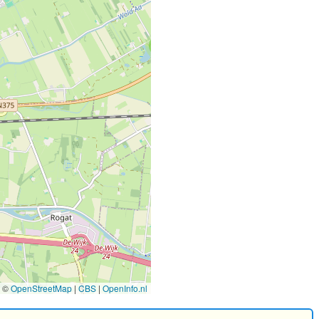
2
9
©
OpenStreetMap
|
CBS
|
OpenInfo.nl