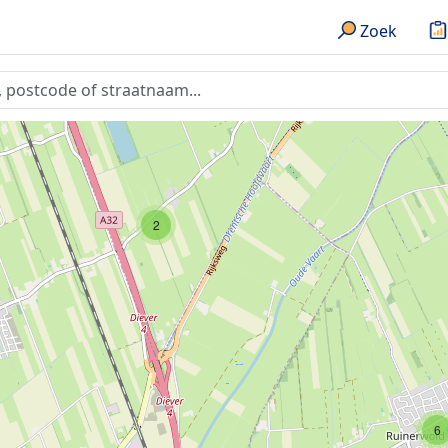
Zoek
2
6