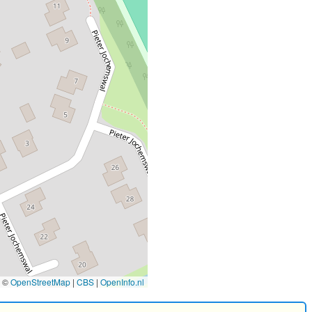
©
OpenStreetMap
|
CBS
|
OpenInfo.nl