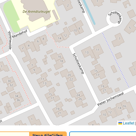
Leaflet
|