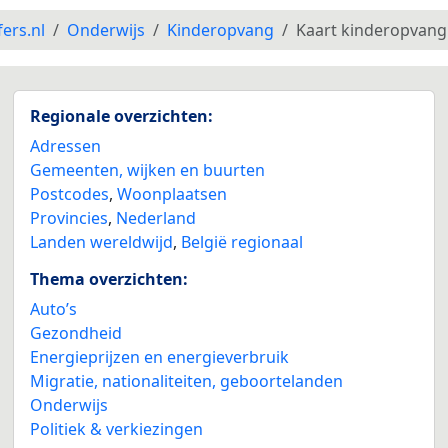
fers.nl
Onderwijs
Kinderopvang
Kaart kinderopvang
Regionale overzichten:
Adressen
Gemeenten, wijken en buurten
Postcodes
,
Woonplaatsen
Provincies
,
Nederland
Landen wereldwijd
,
België regionaal
Thema overzichten:
Auto’s
Gezondheid
Energieprijzen en energieverbruik
Migratie, nationaliteiten, geboortelanden
Onderwijs
Politiek & verkiezingen