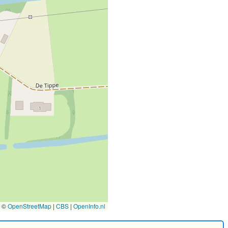
©
OpenStreetMap
|
CBS
|
OpenInfo.nl