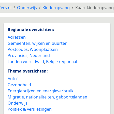
fers.nl
Onderwijs
Kinderopvang
Kaart kinderopvang
Regionale overzichten:
Adressen
Gemeenten, wijken en buurten
Postcodes
,
Woonplaatsen
Provincies
,
Nederland
Landen wereldwijd
,
België regionaal
Thema overzichten:
Auto’s
Gezondheid
Energieprijzen en energieverbruik
Migratie, nationaliteiten, geboortelanden
Onderwijs
Politiek & verkiezingen