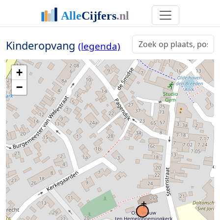
Kinderopvang
(legenda)
+
−