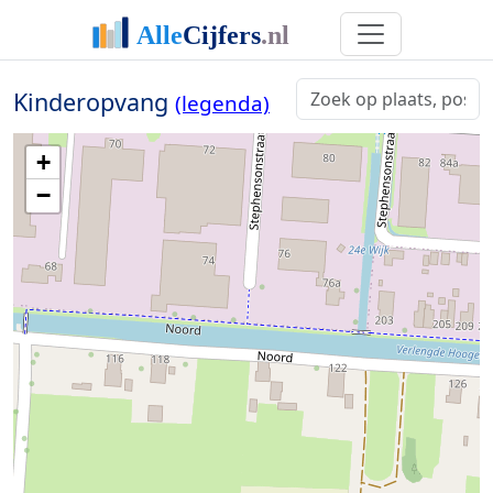
Kinderopvang
(legenda)
+
−