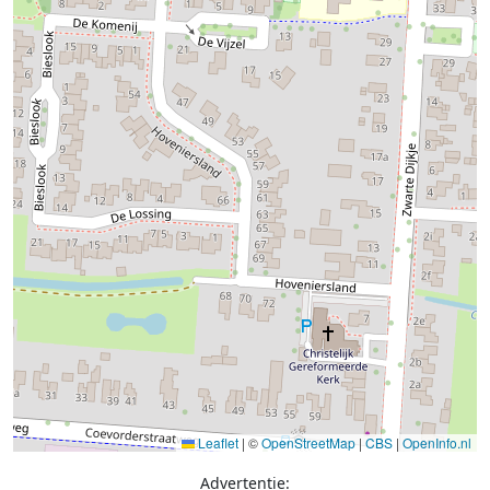
Leaflet
|
©
OpenStreetMap
|
CBS
|
OpenInfo.nl
Advertentie: