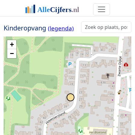
Kinderopvang
(legenda)
+
−