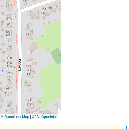
©
OpenStreetMap
|
CBS
|
OpenInfo.nl