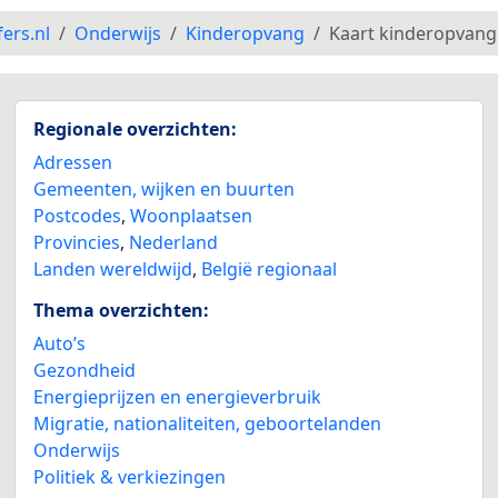
fers.nl
Onderwijs
Kinderopvang
Kaart kinderopvang
Regionale overzichten:
Adressen
Gemeenten, wijken en buurten
Postcodes
,
Woonplaatsen
Provincies
,
Nederland
Landen wereldwijd
,
België regionaal
Thema overzichten:
Auto’s
Gezondheid
Energieprijzen en energieverbruik
Migratie, nationaliteiten, geboortelanden
Onderwijs
Politiek & verkiezingen