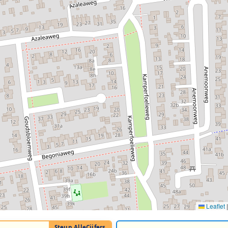
Leaflet
|