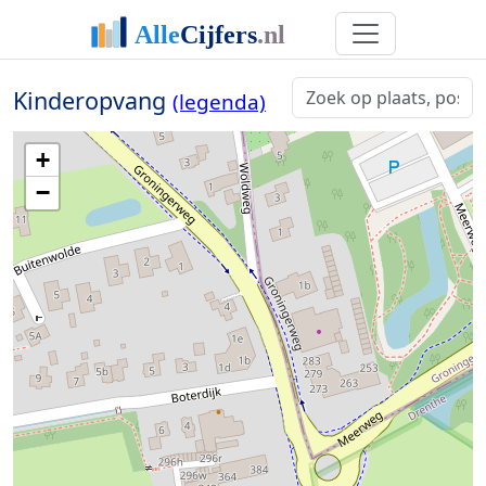
Kinderopvang
(legenda)
+
−