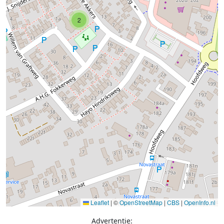
2
Leaflet
|
©
OpenStreetMap
|
CBS
|
OpenInfo.nl
Advertentie: