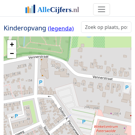
Kinderopvang
(legenda)
+
−