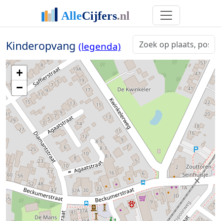
Kinderopvang
(legenda)
+
−