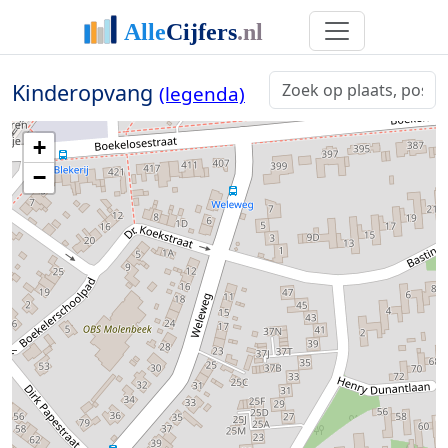
Kinderopvang
(legenda)
+
−