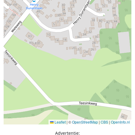
Leaflet
|
©
OpenStreetMap
|
CBS
|
OpenInfo.nl
Advertentie: