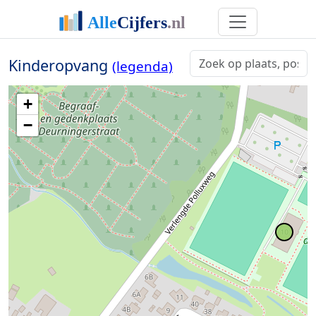
Kinderopvang
(legenda)
+
−