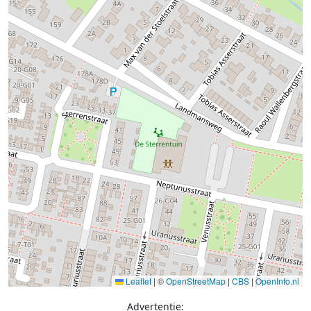
Leaflet
|
©
OpenStreetMap
|
CBS
|
OpenInfo.nl
Advertentie: