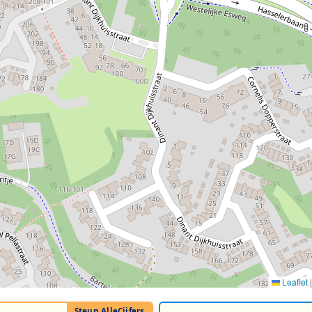
Leaflet
|