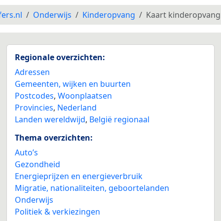
fers.nl
Onderwijs
Kinderopvang
Kaart kinderopvang
Regionale overzichten:
Adressen
Gemeenten, wijken en buurten
Postcodes
,
Woonplaatsen
Provincies
,
Nederland
Landen wereldwijd
,
België regionaal
Thema overzichten:
Auto’s
Gezondheid
Energieprijzen en energieverbruik
Migratie, nationaliteiten, geboortelanden
Onderwijs
Politiek & verkiezingen