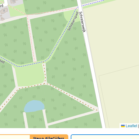
Leaflet
|