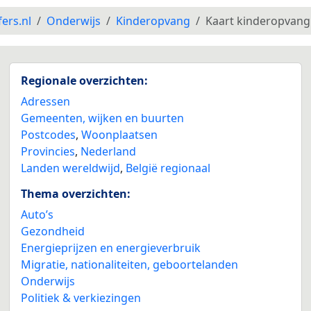
fers.nl
Onderwijs
Kinderopvang
Kaart kinderopvang
Regionale overzichten:
Adressen
Gemeenten, wijken en buurten
Postcodes
,
Woonplaatsen
Provincies
,
Nederland
Landen wereldwijd
,
België regionaal
Thema overzichten:
Auto’s
Gezondheid
Energieprijzen en energieverbruik
Migratie, nationaliteiten, geboortelanden
Onderwijs
Politiek & verkiezingen