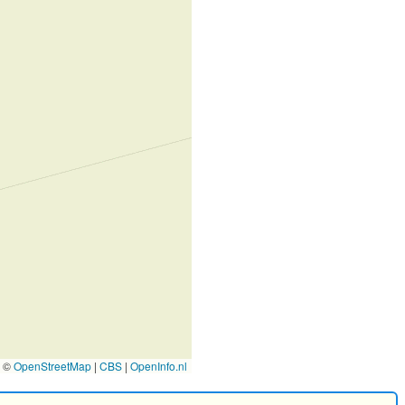
©
OpenStreetMap
|
CBS
|
OpenInfo.nl