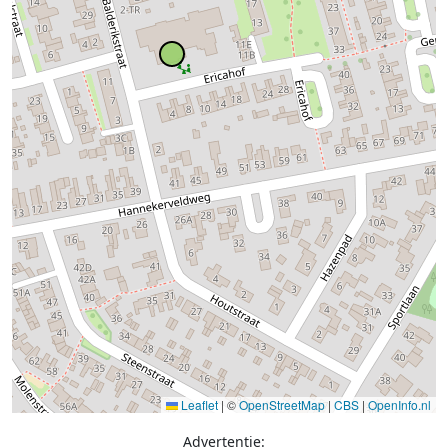
Leaflet
|
©
OpenStreetMap
|
CBS
|
OpenInfo.nl
Advertentie: