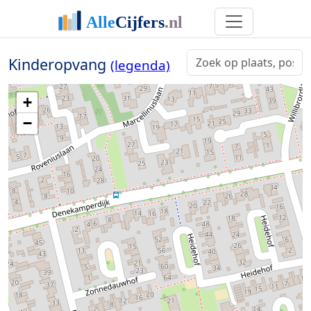
Kinderopvang
(legenda)
+
−