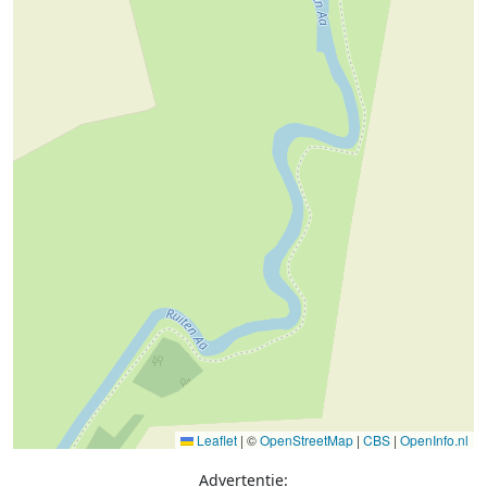
Leaflet
|
©
OpenStreetMap
|
CBS
|
OpenInfo.nl
Advertentie: