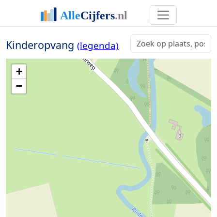
Kinderopvang
(legenda)
+
−