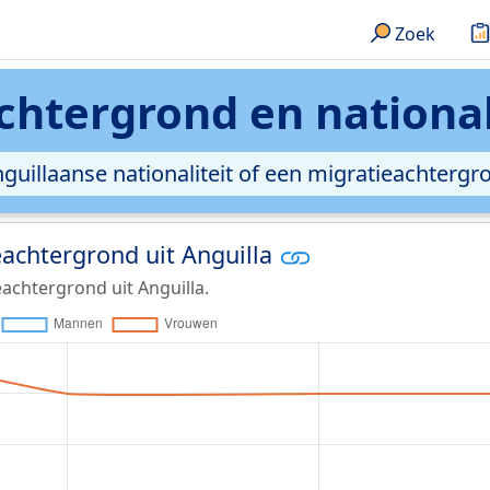
Zoek
htergrond en nationali
llaanse nationaliteit of een migratieachtergrond
achtergrond uit Anguilla
achtergrond uit Anguilla.