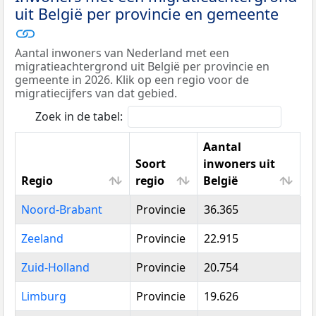
uit België per provincie en gemeente
Aantal inwoners van Nederland met een
migratieachtergrond uit België per provincie en
gemeente in 2026. Klik op een regio voor de
migratiecijfers van dat gebied.
Zoek in de tabel:
Aantal
Soort
inwoners uit
Regio
regio
België
Regio
Soort
Aantal
Noord-Brabant
Provincie
36.365
regio
inwoners uit
België
Zeeland
Provincie
22.915
Zuid-Holland
Provincie
20.754
Limburg
Provincie
19.626