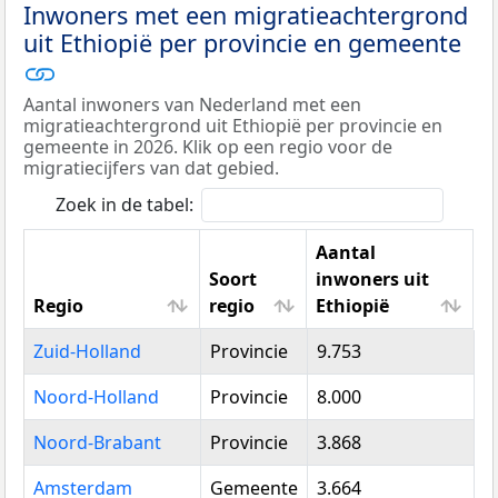
Inwoners met een migratieachtergrond
uit Ethiopië per provincie en gemeente
Aantal inwoners van Nederland met een
migratieachtergrond uit Ethiopië per provincie en
gemeente in 2026. Klik op een regio voor de
migratiecijfers van dat gebied.
Zoek in de tabel:
Aantal
Soort
inwoners uit
Regio
regio
Ethiopië
Regio
Soort
Aantal
Zuid-Holland
Provincie
9.753
regio
inwoners uit
Ethiopië
Noord-Holland
Provincie
8.000
Noord-Brabant
Provincie
3.868
Amsterdam
Gemeente
3.664