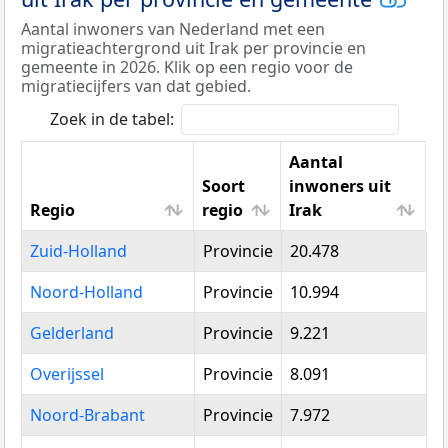
Aantal inwoners van Nederland met een
migratieachtergrond uit Irak per provincie en
gemeente in 2026. Klik op een regio voor de
migratiecijfers van dat gebied.
Zoek in de tabel:
Aantal
Soort
inwoners uit
Regio
regio
Irak
Regio
Soort
Aantal
Zuid-Holland
Provincie
20.478
regio
inwoners uit
Irak
Noord-Holland
Provincie
10.994
Gelderland
Provincie
9.221
Overijssel
Provincie
8.091
Noord-Brabant
Provincie
7.972