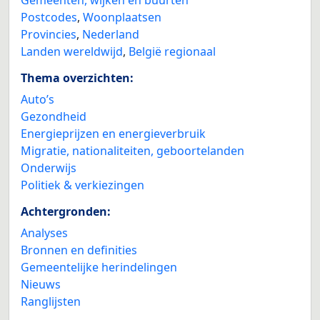
Gemeenten, wijken en buurten
Postcodes
,
Woonplaatsen
Provincies
,
Nederland
Landen wereldwijd
,
België regionaal
Thema overzichten:
Auto’s
Gezondheid
Energieprijzen en energieverbruik
Migratie, nationaliteiten, geboortelanden
Onderwijs
Politiek & verkiezingen
Achtergronden:
Analyses
Bronnen en definities
Gemeentelijke herindelingen
Nieuws
Ranglijsten