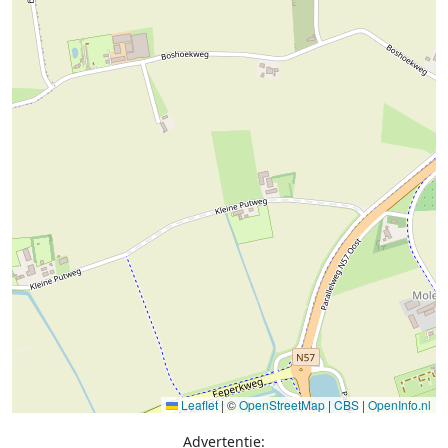
Leaflet
|
©
OpenStreetMap
|
CBS
|
OpenInfo.nl
Advertentie: