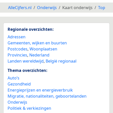
AlleCijfers.nl
Onderwijs
Kaart onderwijs
Top
Regionale overzichten:
Adressen
Gemeenten, wijken en buurten
Postcodes
,
Woonplaatsen
Provincies
,
Nederland
Landen wereldwijd
,
België regionaal
Thema overzichten:
Auto’s
Gezondheid
Energieprijzen en energieverbruik
Migratie, nationaliteiten, geboortelanden
Onderwijs
Politiek & verkiezingen