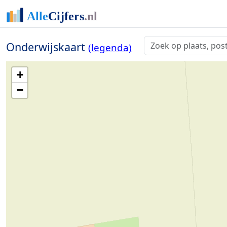
Onderwijskaart
(legenda)
+
−