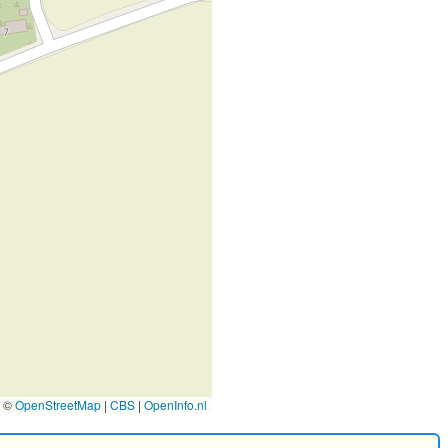
©
OpenStreetMap
|
CBS
|
OpenInfo.nl