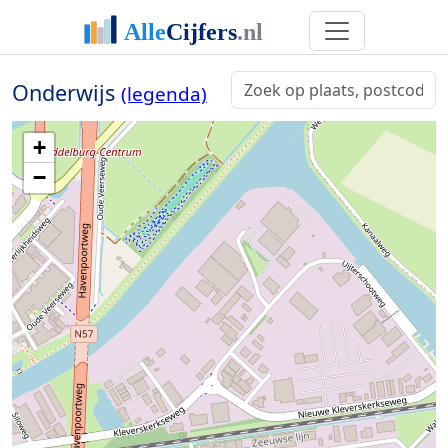
Onderwijs
(legenda)
+
−