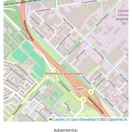
Leaflet
|
©
OpenStreetMap
|
CBS
|
OpenInfo.nl
Advertentie: