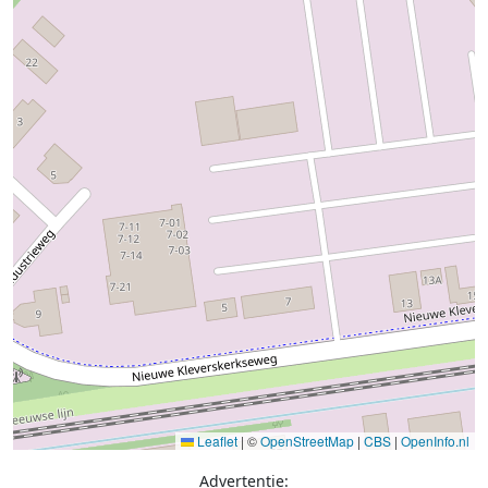
Leaflet
|
©
OpenStreetMap
|
CBS
|
OpenInfo.nl
Advertentie: