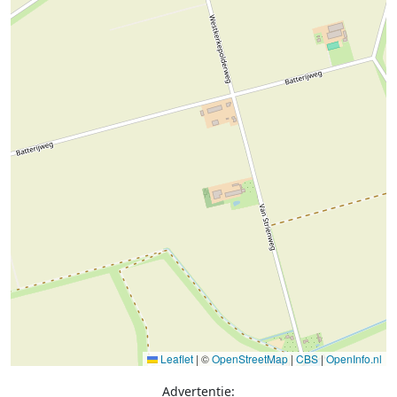
Leaflet
|
©
OpenStreetMap
|
CBS
|
OpenInfo.nl
Advertentie: