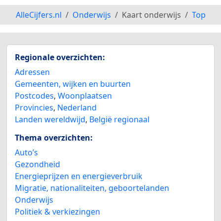
AlleCijfers.nl
Onderwijs
Kaart onderwijs
Top
Regionale overzichten:
Adressen
Gemeenten, wijken en buurten
Postcodes
,
Woonplaatsen
Provincies
,
Nederland
Landen wereldwijd
,
België regionaal
Thema overzichten:
Auto’s
Gezondheid
Energieprijzen en energieverbruik
Migratie, nationaliteiten, geboortelanden
Onderwijs
Politiek & verkiezingen