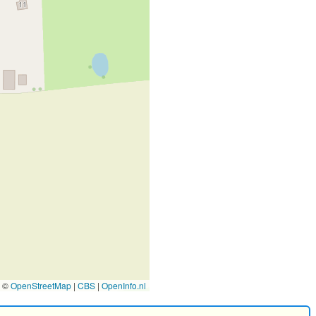
©
OpenStreetMap
|
CBS
|
OpenInfo.nl