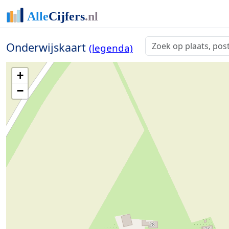
Onderwijskaart
(legenda)
+
−