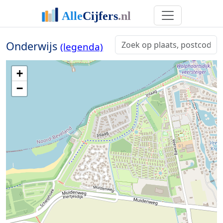
Onderwijs
(legenda)
+
−