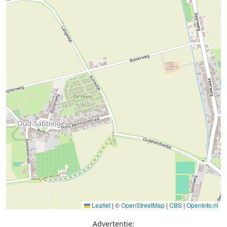
Leaflet
|
©
OpenStreetMap
|
CBS
|
OpenInfo.nl
Advertentie: