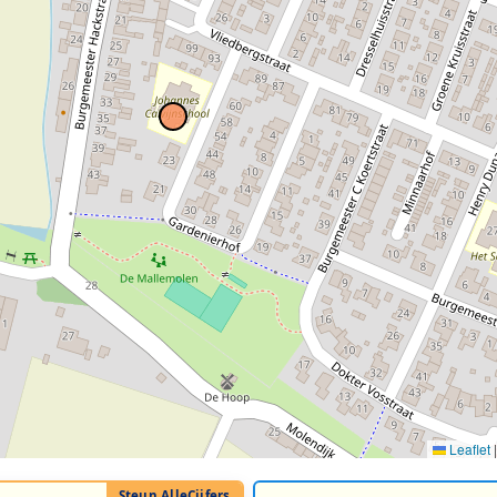
Leaflet
|