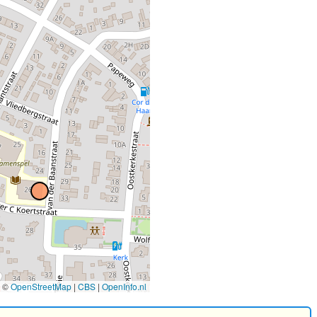
©
OpenStreetMap
|
CBS
|
OpenInfo.nl