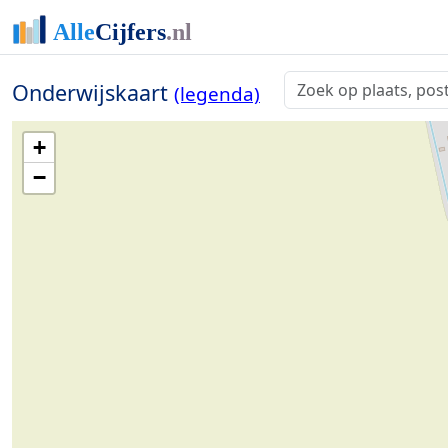
Onderwijskaart
(legenda)
+
−