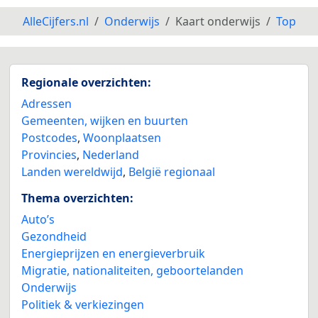
AlleCijfers.nl
Onderwijs
Kaart onderwijs
Top
Regionale overzichten:
Adressen
Gemeenten, wijken en buurten
Postcodes
,
Woonplaatsen
Provincies
,
Nederland
Landen wereldwijd
,
België regionaal
Thema overzichten:
Auto’s
Gezondheid
Energieprijzen en energieverbruik
Migratie, nationaliteiten, geboortelanden
Onderwijs
Politiek & verkiezingen