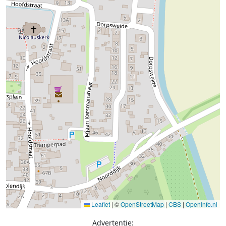
Leaflet
|
©
OpenStreetMap
|
CBS
|
OpenInfo.nl
Advertentie: