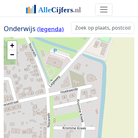
Onderwijs
(legenda)
+
−