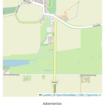
Leaflet
|
©
OpenStreetMap
|
CBS
|
OpenInfo.nl
Advertentie: