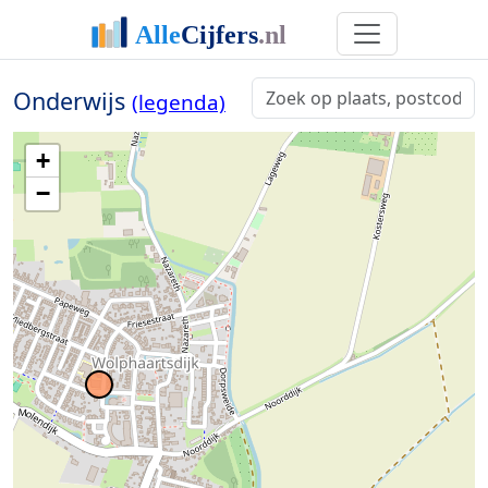
Onderwijs
(legenda)
+
−